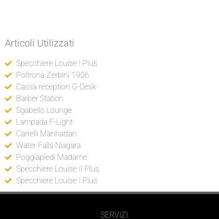
Articoli Utilizzati
Specchiere Louise I Plus
Poltrona Zerbini 1906
Cassa reception G-Desk
Barber Station
Sgabello Lounge
Lampada F-Light
Carrelli Manhattan
Water Falls Niagara
Poggiapiedi Madame
Specchiere Louise II Plus
Specchiere Louise I Plus
SERVIZI