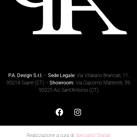
P.A. Design S.r.l.
–
Sede Legale:
Via Vitaliano Brancati, 11,
95014 Giarre (CT) –
Showroom:
Via Giacomo Matteotti, 39,
95025 Aci Sant’Antonio (CT)
Realizzazione a cura di
Specialisti Digitali