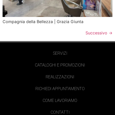
Compagnia della Bellezza | Grazia Giunta
Successivo
→
SERVIZI
CATALOGHI E PROMOZIONI
REALIZZAZIONI
RICHIEDI APPUNTAMENTO
COME LAVORIAMO
CONTATTI